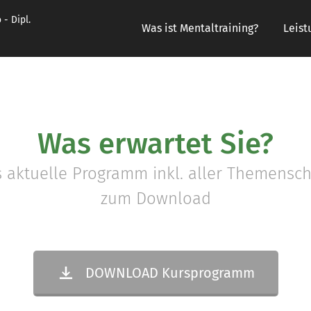
 - Dipl.
Was ist Mentaltraining?
Leist
Was erwartet Sie?
as aktuelle Programm inkl. aller Themensc
zum Download
DOWNLOAD Kursprogramm