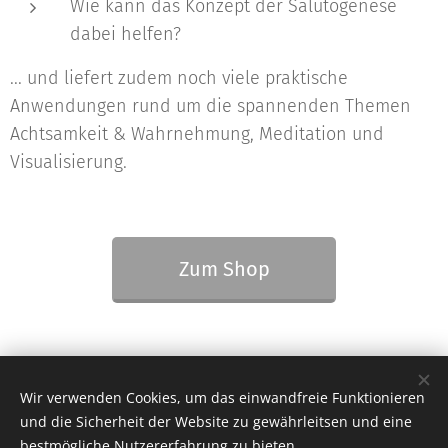
Wie kann das Konzept der Salutogenese
dabei helfen?
... und liefert zudem noch viele praktische
Anwendungen rund um die spannenden Themen
Achtsamkeit & Wahrnehmung, Meditation und
Visualisierung.
Zum Shop
© 2021 Patrick Jesenko MSc, Dipl. Mentaltrainer
Wir verwenden Cookies, um das einwandfreie Funktionieren
A-6840 Götzis
und die Sicherheit der Website zu gewährleitsen und eine
bestmögliche Nutzererfahrung zu bieten.